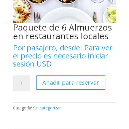
Paquete de 6 Almuerzos
en restaurantes locales
Por pasajero, desde:
Para ver
el precio es necesario iniciar
sesión
USD
Paquete
Añadir para reservar
de
6
Almuerzos
en
Categoría:
Sin categorizar
restaurantes
locales
cantidad