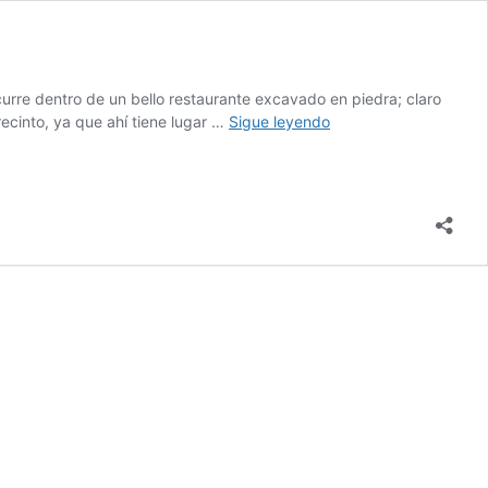
curre dentro de un bello restaurante excavado en piedra; claro
Noche
recinto, ya que ahí tiene lugar …
Sigue leyendo
Turca
en
Capadocia,
con
cena